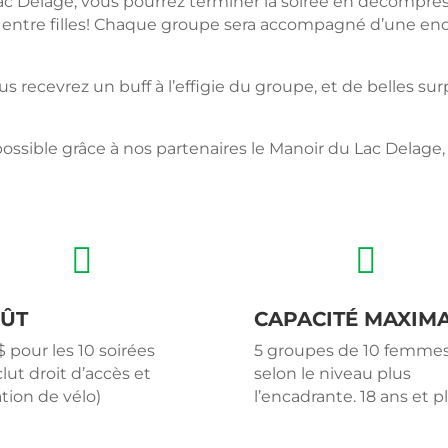
Lac Delage, vous pourrez terminer la soirée en décompre
êve entre filles! Chaque groupe sera accompagné d’une en
s recevrez un buff à l’effigie du groupe, et de belles sur
possible grâce à nos partenaires le Manoir du Lac Delage


ÛT
CAPACITÉ MAXIM
$ pour les 10 soirées
5 groupes de 10 femme
clut droit d’accès et
selon le niveau plus
ation de vélo)
l’encadrante. 18 ans et pl