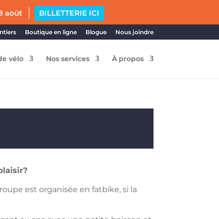
8 août
BILLETTERIE ICI
ntiers
Boutique en ligne
Blogue
Nous joindre
de vélo
Nos services
À propos
plaisir?
upe est organisée en fatbike, si la
.