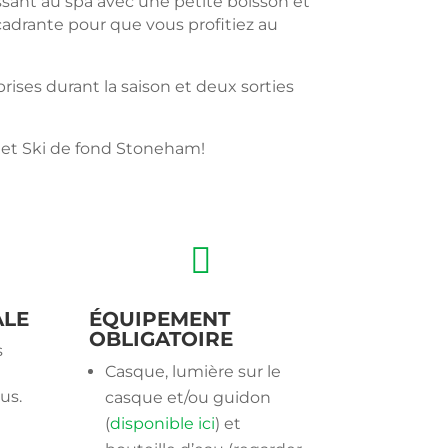
ssant au spa avec une petite boisson et
cadrante pour que vous profitiez au
prises durant la saison et deux sorties
, et Ski de fond Stoneham!

ALE
ÉQUIPEMENT
OBLIGATOIRE
s
Casque, lumière sur le
us.
casque et/ou guidon
(
disponible ici
) et