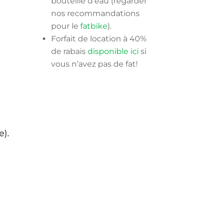
bouteille d’eau (regarder
nos recommandations
pour le
fatbike
).
Forfait de location à 40%
de rabais
disponible ici
si
vous n’avez pas de fat!
e).