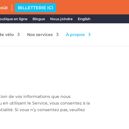
août
BILLETTERIE ICI
outique en ligne
Blogue
Nous joindre
English
de vélo
Nos services
À propos
lgation de vos informations que nous
u en utilisant le Service, vous consentez à la
ialité. Si vous n’y consentez pas, veuillez