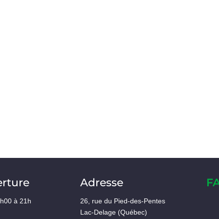
erture
Adresse
F
8h00 à 21h
26, rue du Pied-des-Pentes
Lac-Delage (Québec)