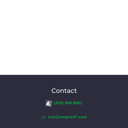
Contact
(418) 848-8661
info@empire47.com
✉️